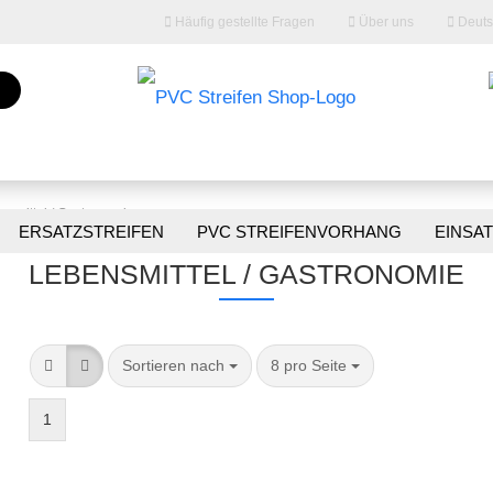
Häufig gestellte Fragen
Über uns
Deuts
Lieferland
nsmittel / Gastronomie
ERSATZSTREIFEN
PVC STREIFENVORHANG
EINSA
LEBENSMITTEL / GASTRONOMIE
Konto erstellen
Passwort vergess
Sortieren nach
8 pro Seite
1