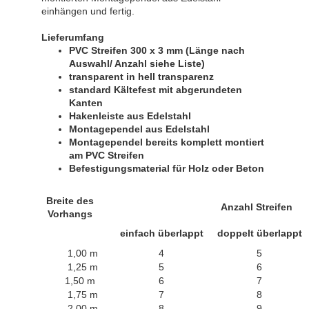
einhängen und fertig.
Lieferumfang
PVC Streifen 300 x 3 mm (Länge nach
Auswahl/ Anzahl siehe Liste)
transparent in hell transparenz
standard Kältefest mit abgerundeten
Kanten
Hakenleiste aus Edelstahl
Montagependel aus Edelstahl
Montagependel bereits komplett montiert
am PVC Streifen
Befestigungsmaterial für Holz oder Beton
Breite des
Anzahl Streifen
Vorhangs
einfach überlappt
doppelt überlappt
1,00 m
4
5
1,25 m
5
6
1,50 m
6
7
1,75 m
7
8
2,00 m
8
9