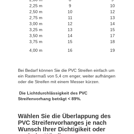
2,25 m
9
10
2,50 m
10
12
2,75 m
11
13
3,00 m
12
14
3,25 m
13
15
3,50 m
14
17
3,75 m
15
18
4,00 m
16
19
Bei Bedarf können Sie die PVC Streifen einfach um
ein Rastermaß von 5,4 cm enger, weiter aufhängen
oder die Streifen mit einem Messer kürzen.
Die Lichtdurchlässigkeit des PVC
Streifenvorhang beträgt < 89%.
Wählen Sie die Überlappung des
PVC Streifenvorhanges je nach
Wunsch Ihrer Dichtigikeit oder