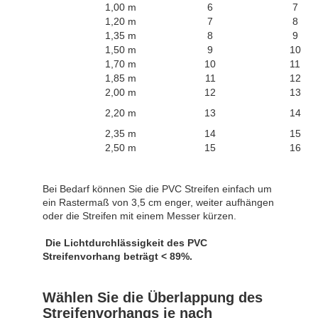
1,00 m
6
7
1,20 m
7
8
1,35 m
8
9
1,50 m
9
10
1,70 m
10
11
1,85 m
11
12
2,00 m
12
13
2,20 m
13
14
2,35 m
14
15
2,50 m
15
16
Bei Bedarf können Sie die PVC Streifen einfach um
ein Rastermaß von 3,5 cm enger, weiter aufhängen
oder die Streifen mit einem Messer kürzen.
Die Lichtdurchlässigkeit des PVC
Streifenvorhang beträgt < 89%.
Wählen Sie die Überlappung des
Streifenvorhangs je nach