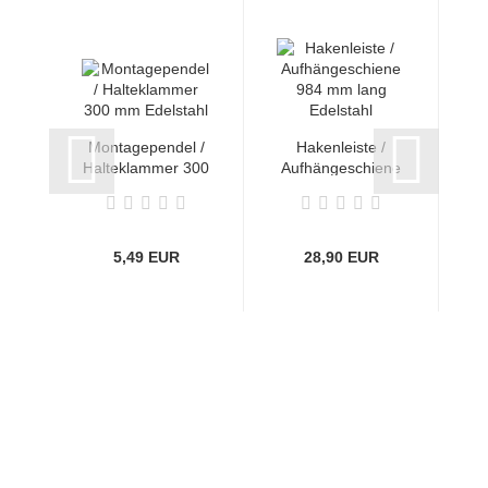
Montagependel /
Hakenleiste /
Halteklammer 300
Aufhängeschiene
A
mm Edelstahl...
984 mm lang...
1
5,49 EUR
28,90 EUR