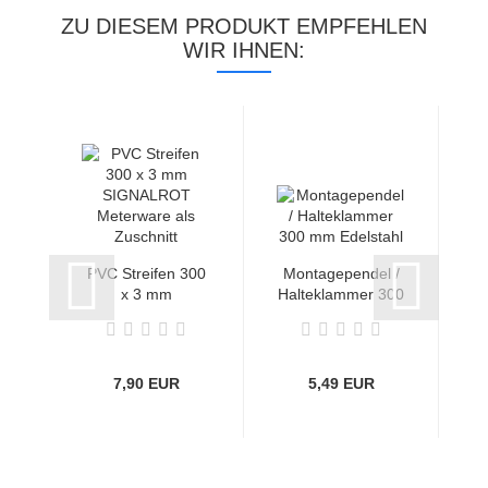
ZU DIESEM PRODUKT EMPFEHLEN
WIR IHNEN:
PVC Streifen 300
Montagependel /
x 3 mm
Halteklammer 300
A
SIGNALROT
mm Edelstahl...
Meterware...
7,90 EUR
5,49 EUR